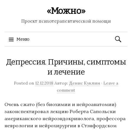
«Можно»
Проект психотерапевтической помощи
Найти:
Меню
Перейти к содержимому
Депрессия. Причины, симптомы
и лечение
Posted on
12.12.2018
Автор:
Денис Куклин
·
Leave a
comment
Очень сжато (без биохимии и нейроанатомии)
законспектировал лекцию Роберта Сапольски
американского нейроэндокринолога, профессора
неврологии и нейрохирургии в Стэнфордском