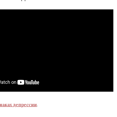
наках депрессии
.