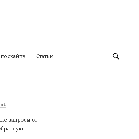
Найти:
 по скайпу
Статьи
nt
тые запросы от
обратную