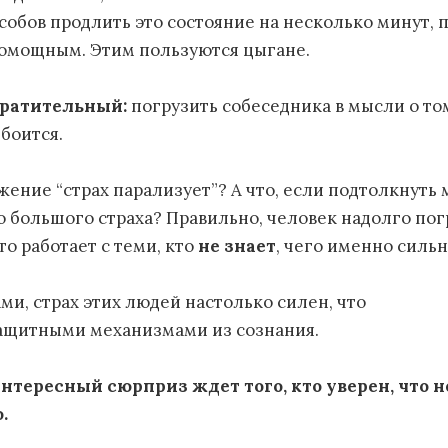
обов продлить это состояние на несколько минут, п
омощным. Этим пользуются цыгане.
твратительный:
погрузить собеседника в мысли о том
боится.
ение “страх парализует”? А что, если подтолкнуть 
о большого страха? Правильно, человек надолго погр
то работает с теми, кто
не знает
, чего именно сильн
ми, страх этих людей настолько силен, что
ащитными механизмами из сознания.
нтересный сюрприз ждет того, кто уверен, что н
.