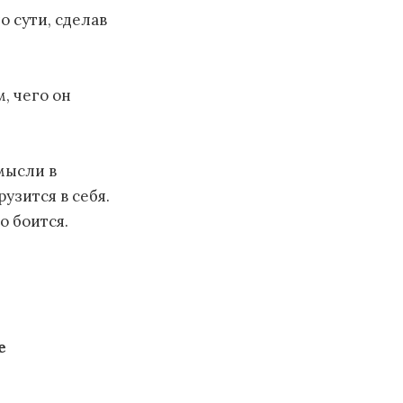
о сути, сделав
, чего он
мысли в
узится в себя.
о боится.
е