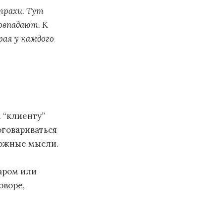
страхи. Тут
овпадают. К
рая у каждого
 “клиенту”
договариваться
вожные мысли.
варом или
оворе,