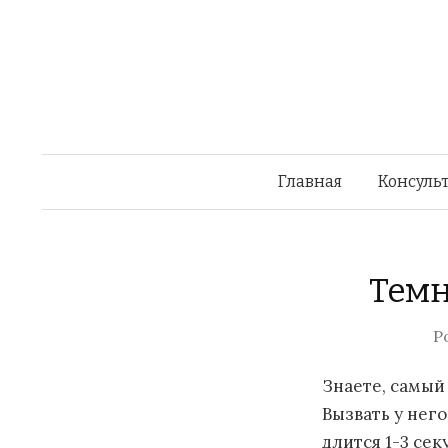
Главная
Консульт
Темн
P
Знаете, самый
Вызвать у нег
длится 1-3 се