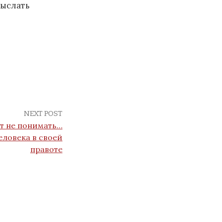
выслать
NEXT POST
т не понимать…
еловека в своей
правоте