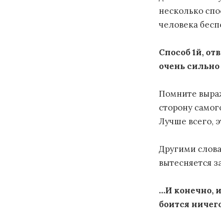
несколько спос
человека бесп
Способ 1й, о
очень сильно
Помните выраж
сторону самог
Лучше всего, э
Другими слова
вытесняется з
…И конечно, и
боится ничего