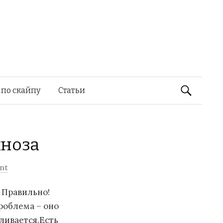
Найти:
 по скайпу
Статьи
пноза
nt
 Правильно!
роблема – оно
ливается.Есть