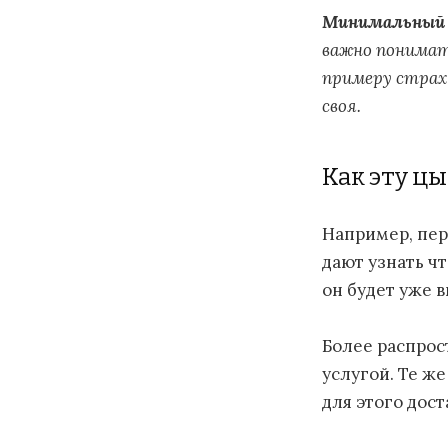
Минимальный
важно понимать
примеру страх 
своя.
Как эту ц
Например, пер
дают узнать чт
он будет уже 
Более распрос
услугой. Те ж
для этого дос