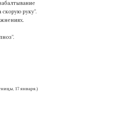
 забалтывание
 скорую руку”.
ажнениях.
ноз”.
ницы, 17 января.)