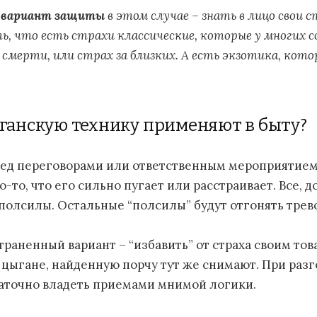
 вариант защиты
в этом случае – знать в лицо свои 
, что есть страхи классические, которые у многих с
смерти, или страх за близких. А есть экзотика, кото
ыганскую технику применяют в быту?
ед переговорами или ответственным мероприятием
о-то, что его сильно пугает или расстраивает. Все, 
вполсилы. Остальные “полсилы” будут отгонять тре
траненный вариант – “избавить” от страха своим то
е цыгане, найденную порчу тут же снимают. При разг
таточно владеть приемами мнимой логики.