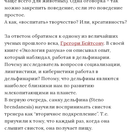
чаще всего для животных). Одна оговорка – так
можно закрепить поведение, если это поведение
простое.
А как, «воспитать» творчество? Или, креативность?
За ответом обратимся к одному из величайших
ученых
прошлого века,
Грегори Бейтсону
. В своей
книге «Экология разума» он описывал опыт,
который наблюдал, работая в дельфинарии.
Почему исследователь вопросов социализации,
лингвистики, и кибернетики работал в
дельфинарии? Потому, что дельфины являются
наиболее близкими нам по развитию
млекопитающими на планете.
В первую очередь, самку дельфина (Steno
brendanesis) научили воспринимать свисток
тренера как “вторичное подкрепление”. Т.е.
приучили к тому, что каждый раз, когда она
слышит свисток, она получает пищу.