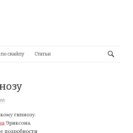
Найти:
 по скайпу
Статьи
пнозу
nt
кому гипнозу.
за
Эриксона.
се подробности