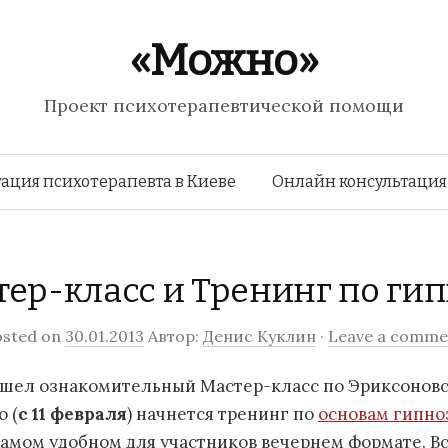
«Можно»
Проект психотерапевтической помощи
Перейти к содержимому
ация психотерапевта в Киеве
Онлайн консультация
ер-класс и Тренинг по ги
osted on
30.01.2013
Автор:
Денис Куклин
·
Leave a comme
ошел ознакомительный Мастер-класс по Эриксоновс
 (
с 11 февраля
) начнется тренинг по
основам гипно
самом удобном для участников вечернем формате. В