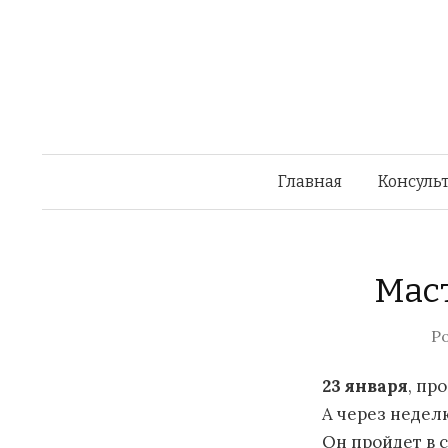
Главная
Консульт
Маст
P
23 января
, пр
А через неделю
Он пройдет в 