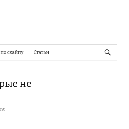
Найти:
 по скайпу
Статьи
орые не
nt